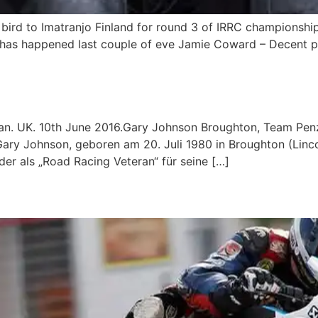
g bird to Imatranjo Finland for round 3 of IRRC champions
has happened last couple of eve Jamie Coward – Decent ph
Man. UK. 10th June 2016.Gary Johnson Broughton, Team Pe
 Johnson, geboren am 20. Juli 1980 in Broughton (Lincolns
er als „Road Racing Veteran“ für seine […]