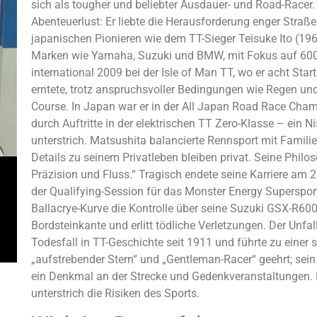
sich als tougher und beliebter Ausdauer- und Road-Racer.
Abenteuerlust: Er liebte die Herausforderung enger Straße
japanischen Pionieren wie dem TT-Sieger Teisuke Ito (19
Marken wie Yamaha, Suzuki und BMW, mit Fokus auf 600-
international 2009 bei der Isle of Man TT, wo er acht Sta
erntete, trotz anspruchsvoller Bedingungen wie Regen un
Course. In Japan war er in der All Japan Road Race Cham
durch Auftritte in der elektrischen TT Zero-Klasse – ein 
unterstrich. Matsushita balancierte Rennsport mit Familie
Details zu seinem Privatleben bleiben privat. Seine Philo
Präzision und Fluss.“ Tragisch endete seine Karriere am
der Qualifying-Session für das Monster Energy Supersport 
Ballacrye-Kurve die Kontrolle über seine Suzuki GSX-R600
Bordsteinkante und erlitt tödliche Verletzungen. Der Unfa
Todesfall in TT-Geschichte seit 1911 und führte zu einer 
„aufstrebender Stern“ und „Gentleman-Racer“ geehrt; sein
ein Denkmal an der Strecke und Gedenkveranstaltungen. Er
unterstrich die Risiken des Sports.