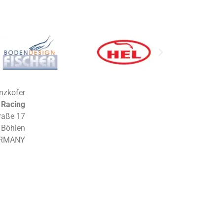
nzkofer
 Racing
raße 17
 Böhlen
RMANY