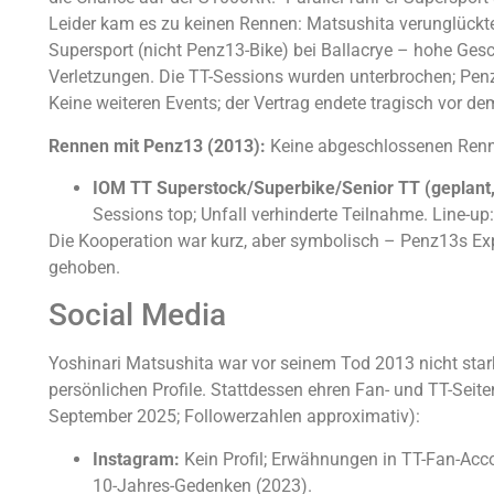
Leider kam es zu keinen Rennen: Matsushita verunglückte
Supersport (nicht Penz13-Bike) bei Ballacrye – hohe Gesch
Verletzungen. Die TT-Sessions wurden unterbrochen; Penz
Keine weiteren Events; der Vertrag endete tragisch vor de
Rennen mit Penz13 (2013):
Keine abgeschlossenen Renne
IOM TT Superstock/Superbike/Senior TT (geplant,
Sessions top; Unfall verhinderte Teilnahme. Line-up
Die Kooperation war kurz, aber symbolisch – Penz13s Exp
gehoben.
Social Media
Yoshinari Matsushita war vor seinem Tod 2013 nicht stark 
persönlichen Profile. Stattdessen ehren Fan- und TT-Seit
September 2025; Followerzahlen approximativ):
Instagram:
Kein Profil; Erwähnungen in TT-Fan-Acc
10-Jahres-Gedenken (2023).