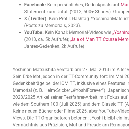
Facebook:
Kein persönliches; Gedenkposts auf
Man
Statement zum Unfall (2013, 500+ Shares). Gruppen 
X (Twitter):
Kein Profil; Hashtag #YoshinariMatsush
(Posts zu Memorials, 2023).
YouTube:
Kein Kanal; Memorial-Videos wie
„Yoshin
(2013, ca. 5k Aufrufe);
„Isle of Man TT Course Memo
Jahres-Gedenken, 2k Aufrufe).
Yoshinari Matsushita verstarb am 27. Mai 2013 im Alter 
Sein Erbe lebt jedoch in der TT-Community fort: Im Mai 
Gedenkbeiträge bei der IOM TT, inklusive eines Features i
Memorial (z. B. Helm-Sticker „#YoshiForever“). Japani
2023/2025 Artikel seiner Testfahrer-Arbeit, mit Fokus auf
wie dem Southern 100 (Juli 2025) und dem Classic TT (A
Keine neuen Bücher oder Filme 2025, aber YouTube-Vide
Views. Die TT-Organisatoren betonen: „Yoshi bleibt ein Ins
Vermächtnis aus Präzision, Mut und Freude am Rennspor