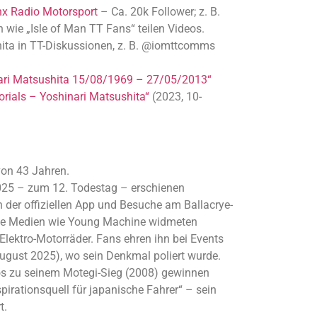
x Radio Motorsport
– Ca. 20k Follower; z. B.
wie „Isle of Man TT Fans“ teilen Videos.
ita in TT-Diskussionen, z. B. @iomttcomms
ari Matsushita 15/08/1969 – 27/05/2013“
rials – Yoshinari Matsushita“
(2023, 10-
von 43 Jahren.
2025 – zum 12. Todestag – erschienen
n der offiziellen App und Besuche am Ballacrye-
sche Medien wie Young Machine widmeten
 Elektro-Motorräder. Fans ehren ihn bei Events
ugust 2025), wo sein Denkmal poliert wurde.
os zu seinem Motegi-Sieg (2008) gewinnen
pirationsquell für japanische Fahrer“ – sein
t.