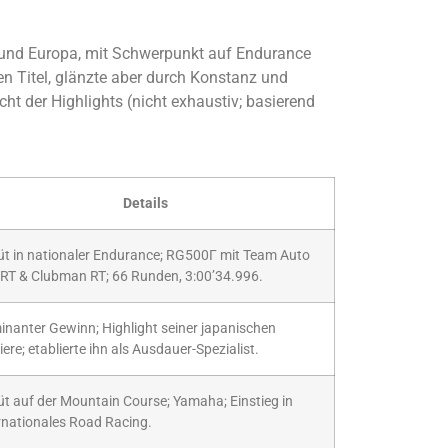
 und Europa, mit Schwerpunkt auf Endurance
n Titel, glänzte aber durch Konstanz und
ht der Highlights (nicht exhaustiv; basierend
Details
t in nationaler Endurance; RG500Γ mit Team Auto
RT & Clubman RT; 66 Runden, 3:00’34.996.
nanter Gewinn; Highlight seiner japanischen
iere; etablierte ihn als Ausdauer-Spezialist.
t auf der Mountain Course; Yamaha; Einstieg in
rnationales Road Racing.