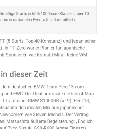
lmäßige Starts in 600/1000-ccm-Klassen; über 10
ums in nationalen Events (nicht detailliert).
 TT (8 Starts, Top-40-Konstanz) und japanischer
. In TT Zero war er Pionier für japanische
ft mit Sponsoren wie Komatti-Mirai. Keine WM-
n dieser Zeit
 mit dem deutschen BMW-Team Penz13.com
ing und EWC. Der Deal umfasste die Isle of Man
or TT auf einer BMW S1000RR (#19). Penz13,
Matsushita den idealen Mix aus japanischer
t Newcomern wie Steven Michels. Der Vertrag
ten; Matsushita äußerte Begeisterung: „Endlich
 auf Tyco Suzuki GSX-R600 (erster Einsatz).