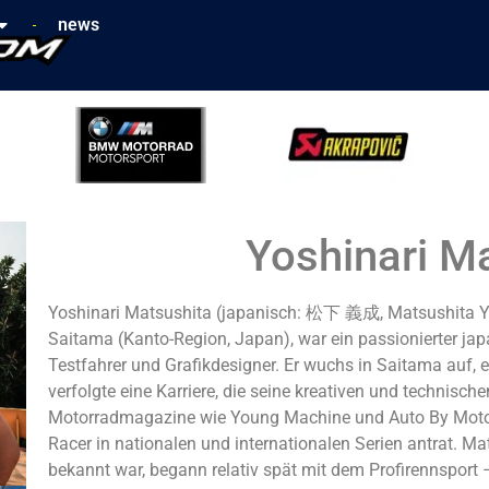
news
Yoshinari M
Yoshinari Matsushita (japanisch: 松下 義成, Matsushita Yo
Saitama (Kanto-Region, Japan), war ein passionierter jap
Testfahrer und Grafikdesigner. Er wuchs in Saitama auf, 
verfolgte eine Karriere, die seine kreativen und technisch
Motorradmagazine wie Young Machine und Auto By Moto p
Racer in nationalen und internationalen Serien antrat. M
bekannt war, begann relativ spät mit dem Profirennsport 