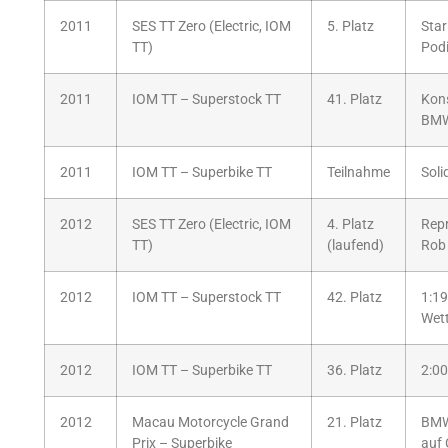
2011
SES TT Zero (Electric, IOM
5. Platz
Star
TT)
Podi
2011
IOM TT – Superstock TT
41. Platz
Kons
BMW
2011
IOM TT – Superbike TT
Teilnahme
Soli
2012
SES TT Zero (Electric, IOM
4. Platz
Repr
TT)
(laufend)
Rob 
2012
IOM TT – Superstock TT
42. Platz
1:19
Wett
2012
IOM TT – Superbike TT
36. Platz
2:00
2012
Macau Motorcycle Grand
21. Platz
BMW
Prix – Superbike
auf 