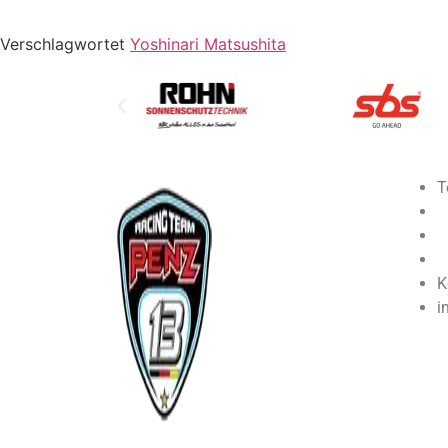
Verschlagwortet
Yoshinari Matsushita
T
K
i