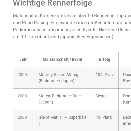
Wichtige Rennerfolge
Matsushitas Karriere umfasste über 50 Rennen in Japan
und Road Racing. Er gewann keinen großen internationale
Podiumsnähe in anspruchsvollen Events. Hier eine Übersic
auf TT-Datenbank und japanischen Ergebnissen):
Jahr
Meisterschaft / Event
Erfolg
2000
Mobility Resort Motegi
134. Platz
Debü
(Endurance, Japan)
Boy 
2008
Motegi Endurance Race
Sieger
Domi
(Japan)
Karr
2009
Isle of Man TT – Superbike
43. Platz
Debü
TT
inte