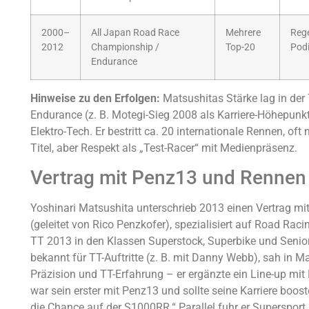
2000–
All Japan Road Race
Mehrere
Rege
2012
Championship /
Top-20
Podi
Endurance
Hinweise zu den Erfolgen:
Matsushitas Stärke lag in der
Endurance (z. B. Motegi-Sieg 2008 als Karriere-Höhepunkt)
Elektro-Tech. Er bestritt ca. 20 internationale Rennen, o
Titel, aber Respekt als „Test-Racer“ mit Medienpräsenz.
Vertrag mit Penz13 und Rennen i
Yoshinari Matsushita unterschrieb 2013 einen Vertrag
(geleitet von Rico Penzkofer), spezialisiert auf Road Rac
TT 2013 in den Klassen Superstock, Superbike und Seni
bekannt für TT-Auftritte (z. B. mit Danny Webb), sah in 
Präzision und TT-Erfahrung – er ergänzte ein Line-up mi
war sein erster mit Penz13 und sollte seine Karriere boos
die Chance auf der S1000RR.“ Parallel fuhr er Supersport