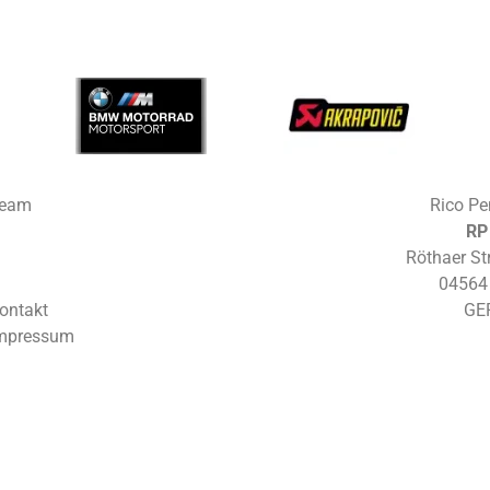
eam
Rico Pe
RP
Röthaer St
04564
ontakt
GE
mpressum