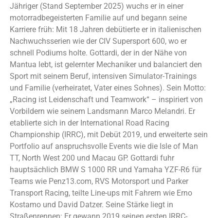
Jähriger (Stand September 2025) wuchs er in einer
motorradbegeisterten Familie auf und begann seine
Karriere früh: Mit 18 Jahren debütierte er in italienischen
Nachwuchsserien wie der CIV Supersport 600, wo er
schnell Podiums holte. Gottardi, der in der Nähe von
Mantua lebt, ist gelernter Mechaniker und balanciert den
Sport mit seinem Beruf, intensiven Simulator-Trainings
und Familie (verheiratet, Vater eines Sohnes). Sein Motto:
„Racing ist Leidenschaft und Teamwork“ – inspiriert von
Vorbildern wie seinem Landsmann Marco Melandri. Er
etablierte sich in der International Road Racing
Championship (IRRC), mit Debüt 2019, und erweiterte sein
Portfolio auf anspruchsvolle Events wie die Isle of Man
TT, North West 200 und Macau GP. Gottardi fuhr
hauptsächlich BMW S 1000 RR und Yamaha YZF-R6 für
Teams wie Penz13.com, RVS Motorsport und Parker
Transport Racing, teilte Line-ups mit Fahrern wie Erno
Kostamo und David Datzer. Seine Stärke liegt in
Straßenrennen: Er gewann 2019 seinen ersten IRRC-