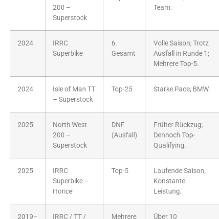
200 –
Team.
Superstock
2024
IRRC
6.
Volle Saison; Trotz
Superbike
Gesamt
Ausfall in Runde 1;
Mehrere Top-5.
2024
Isle of Man TT
Top-25
Starke Pace; BMW.
– Superstock
2025
North West
DNF
Früher Rückzug;
200 –
(Ausfall)
Dennoch Top-
Superstock
Qualifying.
2025
IRRC
Top-5
Laufende Saison;
Superbike –
Konstante
Horice
Leistung.
2019–
IRRC / TT /
Mehrere
Über 10