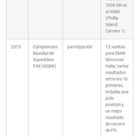
1000 RR en
el ASBK
(Phillip
Island,
Carrera 1).
2013
Campeonato
participación
12 vueltas
Mundial de
para BMW
Superbikes
Motorrad
FIM (WSBK)
Italia; varios
resultados
entre los 10
primeros,
incluida una
pole
position y
un mejor
resultado
de carrera
de P5.