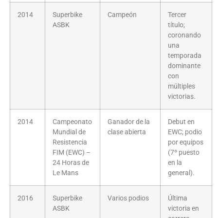
2014
Superbike
Campeón
Tercer
ASBK
título;
coronando
una
temporada
dominante
con
múltiples
victorias.
2014
Campeonato
Ganador de la
Debut en
Mundial de
clase abierta
EWC; podio
Resistencia
por equipos
FIM (EWC) –
(7º puesto
24 Horas de
en la
Le Mans
general).
2016
Superbike
Varios podios
Última
ASBK
victoria en