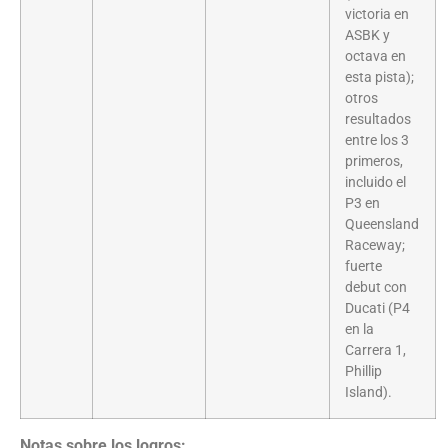
victoria en
ASBK y
octava en
esta pista);
otros
resultados
entre los 3
primeros,
incluido el
P3 en
Queensland
Raceway;
fuerte
debut con
Ducati (P4
en la
Carrera 1,
Phillip
Island).
Notas sobre los logros: