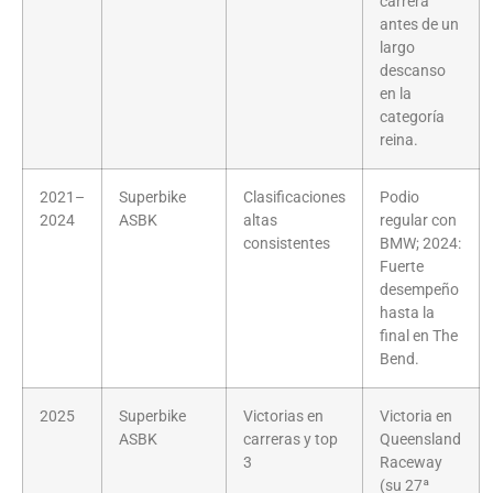
carrera
antes de un
largo
descanso
en la
categoría
reina.
2021–
Superbike
Clasificaciones
Podio
2024
ASBK
altas
regular con
consistentes
BMW; 2024:
Fuerte
desempeño
hasta la
final en The
Bend.
2025
Superbike
Victorias en
Victoria en
ASBK
carreras y top
Queensland
3
Raceway
(su 27ª