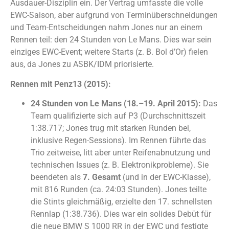
Ausdauer-Disziplin ein. Der Vertrag umfasste die volle
EWC-Saison, aber aufgrund von Terminüberschneidungen
und Team-Entscheidungen nahm Jones nur an einem
Rennen teil: den 24 Stunden von Le Mans. Dies war sein
einziges EWC-Event; weitere Starts (z. B. Bol d’Or) fielen
aus, da Jones zu ASBK/IDM priorisierte.
Rennen mit Penz13 (2015):
24 Stunden von Le Mans (18.–19. April 2015):
Das
Team qualifizierte sich auf P3 (Durchschnittszeit
1:38.717; Jones trug mit starken Runden bei,
inklusive Regen-Sessions). Im Rennen führte das
Trio zeitweise, litt aber unter Reifenabnutzung und
technischen Issues (z. B. Elektronikprobleme). Sie
beendeten als
7. Gesamt
(und in der EWC-Klasse),
mit 816 Runden (ca. 24:03 Stunden). Jones teilte
die Stints gleichmäßig, erzielte den 17. schnellsten
Rennlap (1:38.736). Dies war ein solides Debüt für
die neue BMW S 1000 RR in der EWC und festigte