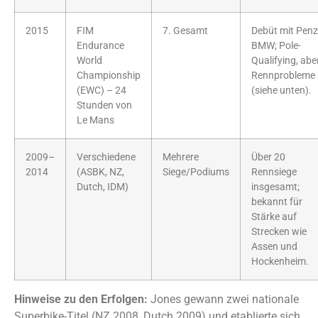
2015
FIM
7. Gesamt
Debüt mit Pen
Endurance
BMW; Pole-
World
Qualifying, abe
Championship
Rennprobleme
(EWC) – 24
(siehe unten).
Stunden von
Le Mans
2009–
Verschiedene
Mehrere
Über 20
2014
(ASBK, NZ,
Siege/Podiums
Rennsiege
Dutch, IDM)
insgesamt;
bekannt für
Stärke auf
Strecken wie
Assen und
Hockenheim.
Hinweise zu den Erfolgen:
Jones gewann zwei nationale
Superbike-Titel (NZ 2008, Dutch 2009) und etablierte sich