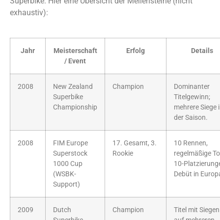
Superbike. Hier eine Übersicht der Meilensteine (nicht
exhaustiv):
Jahr
Meisterschaft
Erfolg
Details
/ Event
2008
New Zealand
Champion
Dominanter
Superbike
Titelgewinn;
Championship
mehrere Siege 
der Saison.
2008
FIM Europe
17. Gesamt, 3.
10 Rennen,
Superstock
Rookie
regelmäßige To
1000 Cup
10-Platzierung
(WSBK-
Debüt in Europ
Support)
2009
Dutch
Champion
Titel mit Siegen