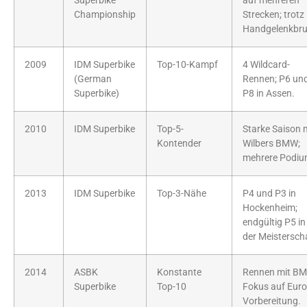
Superbike
auf mehreren
Championship
Strecken; trotz
Handgelenkbru
2009
IDM Superbike
Top-10-Kampf
4 Wildcard-
(German
Rennen; P6 un
Superbike)
P8 in Assen.
2010
IDM Superbike
Top-5-
Starke Saison 
Kontender
Wilbers BMW;
mehrere Podiu
2013
IDM Superbike
Top-3-Nähe
P4 und P3 in
Hockenheim;
endgültig P5 in
der Meistersch
2014
ASBK
Konstante
Rennen mit B
Superbike
Top-10
Fokus auf Euro
Vorbereitung.