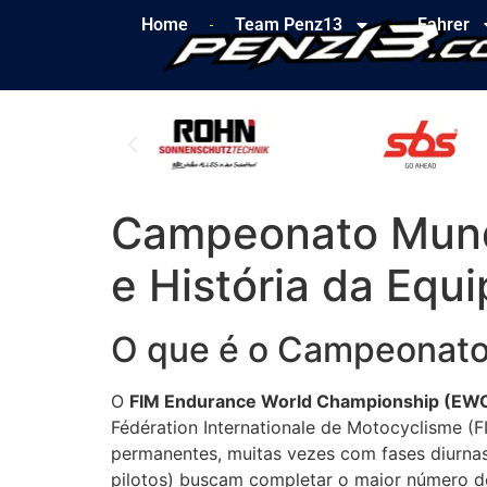
Home
Team Penz13
Fahrer
Campeonato Mundi
e História da Equ
O que é o Campeonato
O
FIM Endurance World Championship (EW
Fédération Internationale de Motocyclisme (F
permanentes, muitas vezes com fases diurnas
pilotos) buscam completar o maior número de