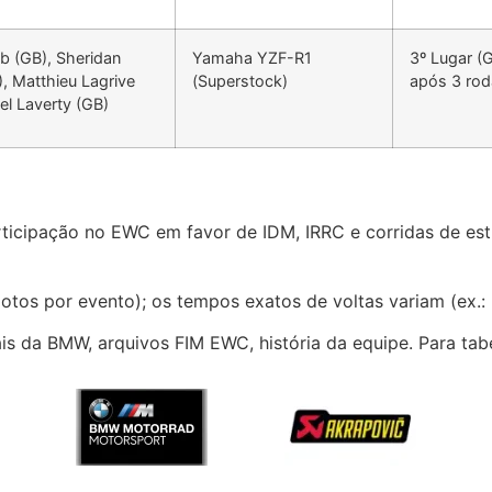
 (GB), Sheridan
Yamaha YZF-R1
3º Lugar (G
, Matthieu Lagrive
(Superstock)
após 3 rod
el Laverty (GB)
articipação no EWC em favor de IDM, IRRC e corridas de e
lotos por evento); os tempos exatos de voltas variam (ex.
s da BMW, arquivos FIM EWC, história da equipe. Para tabe