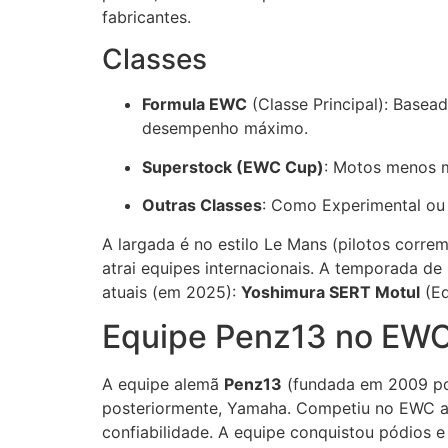
fabricantes.
Classes
Formula EWC
(Classe Principal): Basea
desempenho máximo.
Superstock (EWC Cup)
: Motos menos m
Outras Classes
: Como Experimental ou
A largada é no estilo Le Mans (pilotos corre
atrai equipes internacionais. A temporada d
atuais (em 2025):
Yoshimura SERT Motul
(Eq
Equipe Penz13 no EWC
A equipe alemã
Penz13
(fundada em 2009 por
posteriormente, Yamaha. Competiu no EWC a p
confiabilidade. A equipe conquistou pódios e